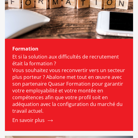
Formation
Et si la solution aux difficultés de recrutement
était la formation ?
Vous souhaitez vous reconvertir vers un secteur
plus porteur ? Abalone met tout en œuvre avec
son partenaire Quasar Formation pour garantir
votre employabilité et votre montée en
compétences afin que votre profil soit en
adéquation avec la configuration du marché du
travail actuel.
En savoir plus