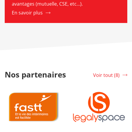
avantages (mutuelle, CSE, etc…).
En savoir plus
Nos partenaires
Voir tout (8)
srLabel
FASTT
LegalySpace