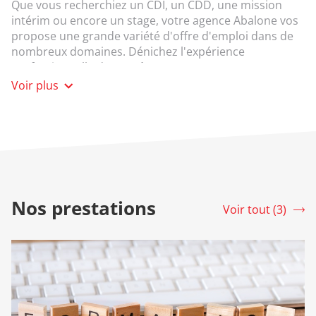
Que vous recherchiez un CDI, un CDD, une mission
intérim ou encore un stage, votre agence Abalone vos
propose une grande variété d'offre d'emploi dans de
nombreux domaines. Dénichez l'expérience
professionnelle de vos rêves.
Consultez les offres, postulez et trouvez un nouveau
Voir plus
job avec Abalone !
Vous êtes à la recherche d'un travail
intérim ?
En plus de proposer une grande diversité de contrat
temporaire en intérim, être intérimaire chez Abalone,
Nos prestations
c'est bénéficier de nombreux avantages : Compte
Voir tout (3)
srLabel
épargne temps, mutuelle, facilité de logement, CSE, et
bien d'autres...
Besoin de plus d'informations ou de conseils pour
mener à bien votre recherche, contactez votre agence
Abalone Agence d'Emplois La Teste-de-Buch !