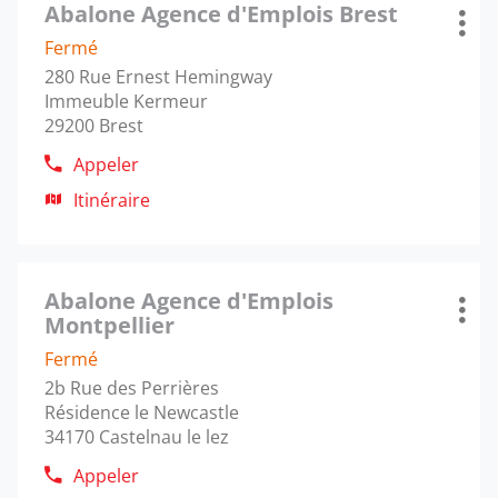
de
Abalone Agence d'Emplois Brest
sur
Agence
demplois
Plus
l'agence
la
:
Oullins
Fermé
d'op
Abalone
touche
280 Rue Ernest Hemingway
Agence
ENTRÉE
Immeuble Kermeur
demplois
pour
29200 Brest
obtenir
Oullins
de
Appeler
Afficher
plus
le
Itinéraire
amples
jusqu'à
numéro
informations
l'agence
de
Abalone
téléphone
Appuyer
Agence
de
Abalone Agence d'Emplois
sur
Agence
d'Emplois
Plus
l'agence
Montpellier
la
:
Brest
d'op
Abalone
touche
Fermé
Agence
ENTRÉE
2b Rue des Perrières
d'Emplois
pour
Résidence le Newcastle
Brest
obtenir
34170 Castelnau le lez
de
plus
Appeler
Afficher
amples