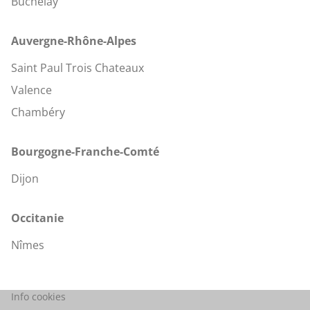
Buchelay
Auvergne-Rhône-Alpes
Saint Paul Trois Chateaux
Valence
Chambéry
Bourgogne-Franche-Comté
Dijon
Occitanie
Nîmes
(ouvre
Info cookies
dans