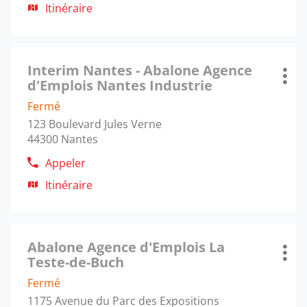
le
Itinéraire
informations
jusqu'à
numéro
l'agence
de
Abalone
téléphone
Appuyer
Agence
de
Interim Nantes - Abalone Agence
sur
Agence
d'Emplois
Plus
l'agence
d'Emplois Nantes Industrie
la
:
Montpellier
d'op
Abalone
touche
Fermé
Agence
ENTRÉE
123 Boulevard Jules Verne
d'Emplois
pour
44300 Nantes
Montpellier
obtenir
de
Appeler
Afficher
plus
le
Itinéraire
amples
jusqu'à
numéro
informations
l'agence
de
Interim
téléphone
Appuyer
Nantes
de
Abalone Agence d'Emplois La
sur
Agence
-
Plus
l'agence
Teste-de-Buch
la
:
Abalone
d'op
Interim
touche
Agence
Fermé
Nantes
ENTRÉE
d'Emplois
1175 Avenue du Parc des Expositions
-
pour