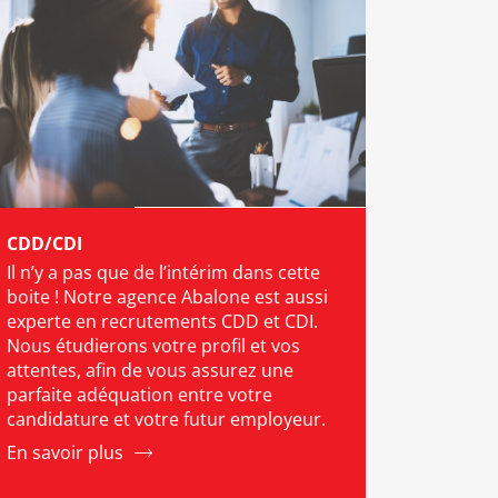
CDD/CDI
Il n’y a pas que de l’intérim dans cette
boite ! Notre agence Abalone est aussi
experte en recrutements CDD et CDI.
Nous étudierons votre profil et vos
attentes, afin de vous assurez une
parfaite adéquation entre votre
candidature et votre futur employeur.
En savoir plus