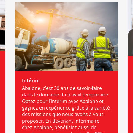
Intérim
Abalone, c’est 30 ans de savoir-faire
dans le domaine du travail temporaire.
Optez pour l’intérim avec Abalone et
gagnez en expérience grâce à la variété
des missions que nous avons à vous
proposer. En devenant intérimaire
chez Abalone, bénéficiez aussi de