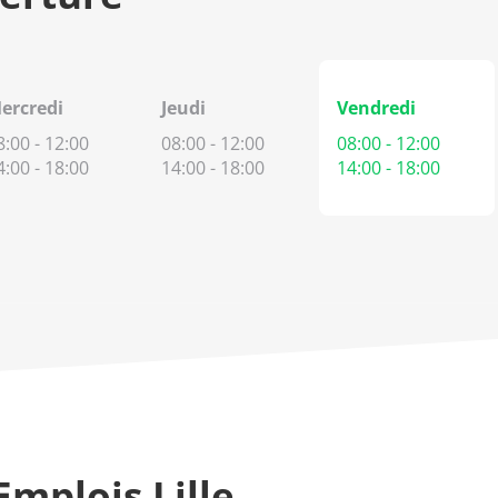
Horaires
ercredi
Jeudi
Vendredi
d'ouverture
8:00
-
12:00
08:00
-
12:00
08:00
-
12:00
d'aujourd'hui
4:00
-
18:00
14:00
-
18:00
14:00
-
18:00
mplois Lille,