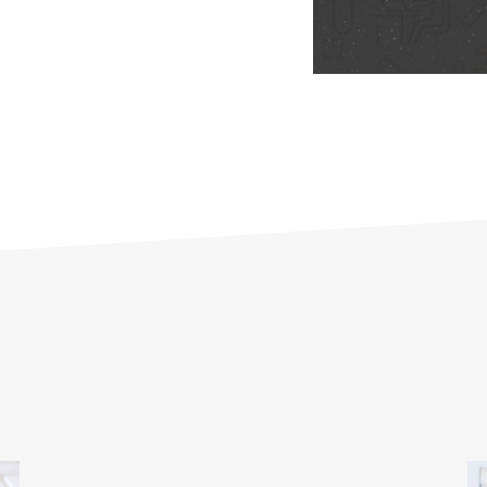
e contrat temporaire en
st bénéficier de nombreux
, facilité de logement, CSE,
ls pour mener à bien votre
Agence d'Emplois Lille !