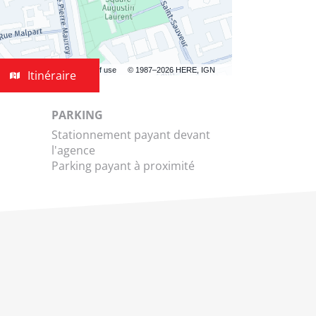
Terms of use
© 1987–2026 HERE, IGN
Itinéraire
jusqu'à
l'agence
Abalone
PARKING
Agence
Stationnement payant devant
d'Emplois
l'agence
Lille
Parking payant à proximité