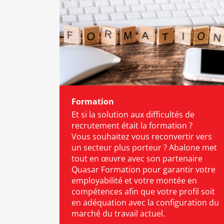
Formation
Et si la solution aux difficultés de
recrutement était la formation ?
Vous souhaitez vous reconvertir vers
un secteur plus porteur ? Abalone met
tout en œuvre avec son partenaire
Quasar Formation pour garantir votre
employabilité et votre montée en
compétences afin que votre profil soit
en adéquation avec la configuration du
marché du travail actuel.