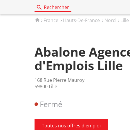
Rechercher
Accueil
France
Hauts-De-France
Nord
Lille
Abalone Agenc
d'Emplois Lille
168 Rue Pierre Mauroy
59800 Lille
Fermé
Toutes nos offres d'emploi