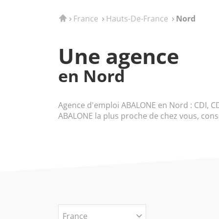
Accueil
France
Hauts-De-France
Nord
Une agence
en Nord
Agence d'emploi ABALONE en Nord : CDI, CDD
ABALONE la plus proche de chez vous, consu
France