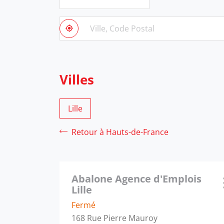
Filtrer
par
Ville,
pays
À
Code
,
proximité
Postal
trouver
une
agence
Villes
Abalone
Lille
Retour à Hauts-de-France
Appuyer
Abalone Agence d'Emplois
sur
Agence
Lille
la
:
touche
Fermé
ENTRÉE
168 Rue Pierre Mauroy
pour