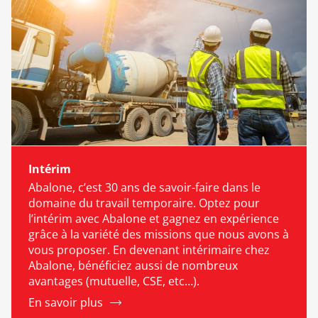
Intérim
Abalone, c’est 30 ans de savoir-faire dans le
domaine du travail temporaire. Optez pour
l’intérim avec Abalone et gagnez en expérience
grâce à la variété des missions que nous avons à
vous proposer. En devenant intérimaire chez
Abalone, bénéficiez aussi de nombreux
avantages (mutuelle, CSE, etc…).
En savoir plus