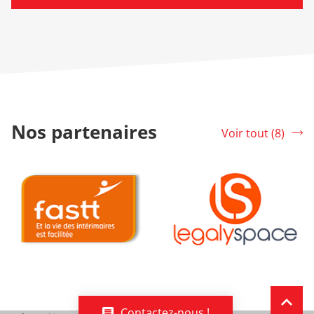
Nos partenaires
Voir tout (8)
srLabel
FASTT
LegalySpace
Remo
(navi
Contactez-nous !