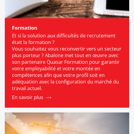
Formation
Et si la solution aux difficultés de recrutement
était la formation ?
Vous souhaitez vous reconvertir vers un secteur
plus porteur ? Abalone met tout en œuvre avec
son partenaire Quasar Formation pour garantir
votre employabilité et votre montée en
compétences afin que votre profil soit en
adéquation avec la configuration du marché du
travail actuel.
En savoir plus