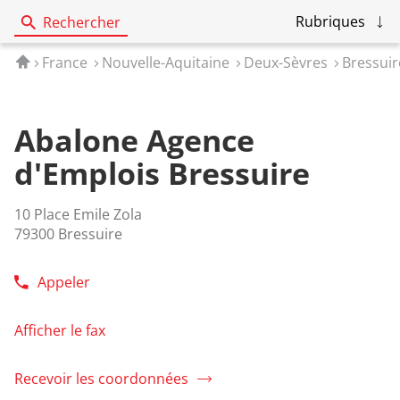
Rubriques
Rechercher
Accueil
France
Nouvelle-Aquitaine
Deux-Sèvres
Bressui
Abalone Agence
d'Emplois Bressuire
10 Place Emile Zola
79300 Bressuire
Appeler
Afficher
le
numéro
Afficher le fax
de
téléphone
Recevoir les coordonnées
de
de